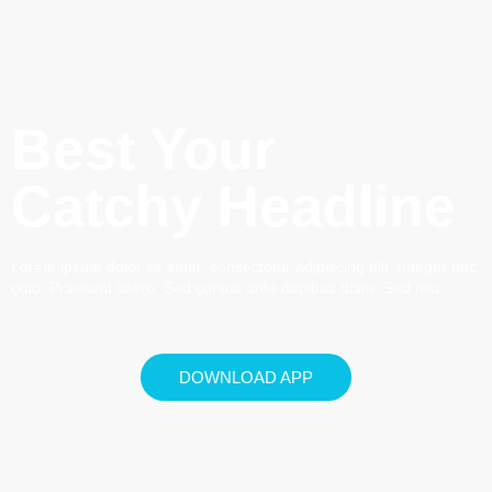
Best Your
Catchy Headline
Lorem ipsum dolor sit amet, consectetur adipiscing elit. Integer nec
odio. Praesent libero. Sed cursus ante dapibus diam. Sed nisi.
DOWNLOAD APP